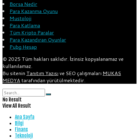
Borsa Nedir
Para Kazanma Oyunu
Mustoloji
Para Katlama
Tüm Kripto Paralar
Para Kazandıran Oyunlar
Pubg Hesap
© 2025 Tüm hakları saklıdır. İzinsiz kopyalanamaz ve
kullanılamaz.
Bu sitenin
Tanıtım Yazısı
ve SEO çalışmaları
MUKAS
MEDYA
tarafından yürütülmektedir.
No Result
View All Result
Ana Sayfa
Bilgi
Finans
Teknoloji