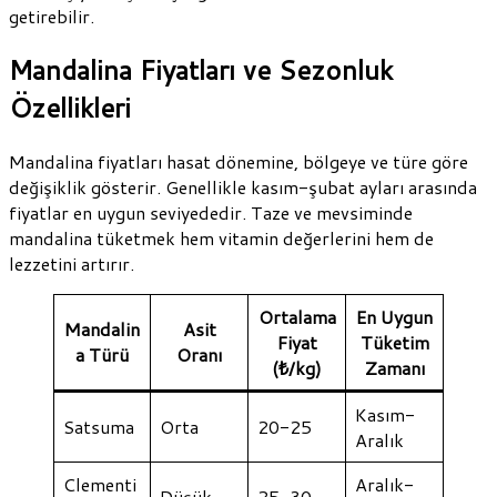
getirebilir.
Mandalina Fiyatları ve Sezonluk
Özellikleri
Mandalina fiyatları hasat dönemine, bölgeye ve türe göre
değişiklik gösterir. Genellikle kasım-şubat ayları arasında
fiyatlar en uygun seviyededir. Taze ve mevsiminde
mandalina tüketmek hem vitamin değerlerini hem de
lezzetini artırır.
Ortalama
En Uygun
Mandalin
Asit
Fiyat
Tüketim
a Türü
Oranı
(₺/kg)
Zamanı
Kasım-
Satsuma
Orta
20-25
Aralık
Clementi
Aralık-
Düşük
25-30