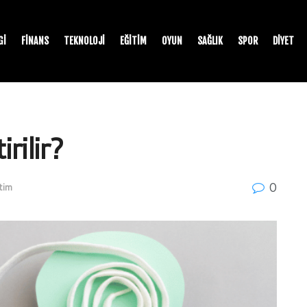
GI
FINANS
TEKNOLOJI
EĞITIM
OYUN
SAĞLIK
SPOR
DIYET
rilir?
0
tim