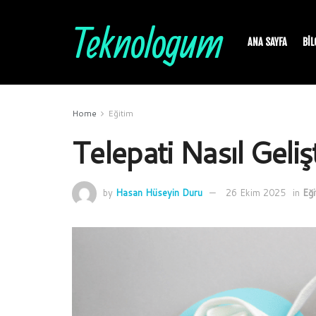
Teknologum
ANA SAYFA
BIL
Home
Eğitim
Telepati Nasıl Gelişti
by
Hasan Hüseyin Duru
26 Ekim 2025
in
Eği