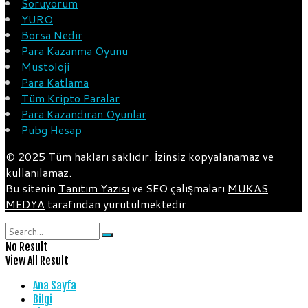
Soruyorum
YURO
Borsa Nedir
Para Kazanma Oyunu
Mustoloji
Para Katlama
Tüm Kripto Paralar
Para Kazandıran Oyunlar
Pubg Hesap
© 2025 Tüm hakları saklıdır. İzinsiz kopyalanamaz ve
kullanılamaz.
Bu sitenin
Tanıtım Yazısı
ve SEO çalışmaları
MUKAS
MEDYA
tarafından yürütülmektedir.
No Result
View All Result
Ana Sayfa
Bilgi