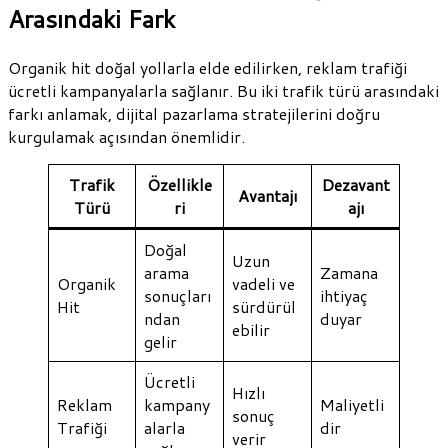
Arasındaki Fark
Organik hit doğal yollarla elde edilirken, reklam trafiği
ücretli kampanyalarla sağlanır. Bu iki trafik türü arasındaki
farkı anlamak, dijital pazarlama stratejilerini doğru
kurgulamak açısından önemlidir.
Trafik
Özellikle
Dezavant
Avantajı
Türü
ri
ajı
Doğal
Uzun
arama
Zamana
Organik
vadeli ve
sonuçları
ihtiyaç
Hit
sürdürül
ndan
duyar
ebilir
gelir
Ücretli
Hızlı
Reklam
kampany
Maliyetli
sonuç
Trafiği
alarla
dir
verir