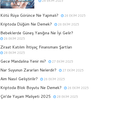
26 EKIM 2025
Kötü Rüya Görünce Ne Yapmalı?
26 EKIM 2025
Kriptoda Düğüm Ne Demek?
26 EKIM 2025
Bebeklerde Güneş Yanığına Ne İyi Gelir?
26 EKIM 2025
Ziraat Katılım İhtiyaç Finansmanı Şartları
28 EKIM 2025
Gece Mandalina Yenir mi?
27 EKIM 2025
Nar Suyunun Zararları Nelerdir?
27 EKIM 2025
Aim Nasıl Geliştirilir?
26 EKIM 2025
Kriptoda Blok Boyutu Ne Demek?
26 EKIM 2025
Çin’de Yaşam Maliyeti 2025
28 EKIM 2025