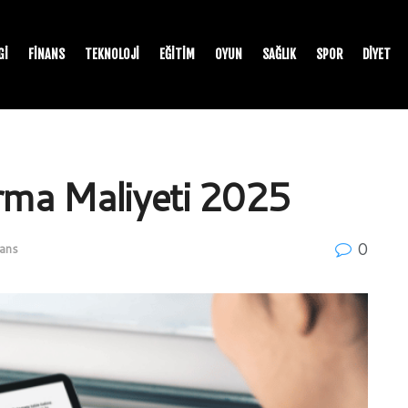
GI
FINANS
TEKNOLOJI
EĞITIM
OYUN
SAĞLIK
SPOR
DIYET
urma Maliyeti 2025
0
nans