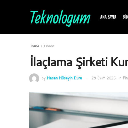
Teknologum
ANA SAYFA
BIL
Home
Finans
İlaçlama Şirketi K
by
Hasan Hüseyin Duru
28 Ekim 2025
in
Fi