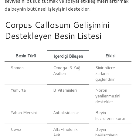
seviyesini düşük tutmak ve sosyal etkileşimleri artırmak
da beynin bütünsel işleyişini destekler.
Corpus Callosum Gelişimini
Destekleyen Besin Listesi
Besin Türü
Etkisi
İçerdiği Bileşen
Somon
Omega-3 Yağ
Sinir hücre
Asitleri
zarlarını
güçlendirir
Yumurta
B Vitaminleri
Nöron
yenilenmesini
destekler
Yaban Mersini
Antioksidanlar
Beyin
hücrelerini korur
Ceviz
Alfa-linolenik
Beyin
Asit
bağlantılarını