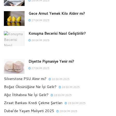
28 EKIM 2025
Gece Armut Yemek Kilo Aldırır mı?
27 EKIM 2025
Konuşma Becerisi Nasıl Geliştirilir?
26 EKIM 2025
Diyette Pişmaniye Yenir mi?
27 EKIM 2025
Silverstone PSU Alınır mı?
26 EKIM 2025
Boğaz Öksürüğüne Ne İyi Gelir?
26 EKIM 2025
Ağız İltihabına Ne İyi Gelir?
28 EKIM 2025
Ziraat Bankası Kredi Çekme Şartları
28 EKIM 2025
Dubai’de Yaşam Maliyeti 2025
28 EKIM 2025